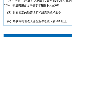
（4）研发（开发）人员占比要不低于总人数的
20%，研发费用占比不低于年销售收入的6%
（5）具有固定的经营场所和所需的技术装备
（6）年软件销售收入占企业年总收入的50%以上
三、双软认证的流程
第一步：进行软件著作权登记
第二步：获得软件测试报告
第三步：进行软件产品登记
第四步：取得软件企业认证
四、双软认定的意义
税收优惠：软件生产企业经认定后可享受增值税与企