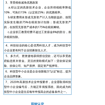
3、享受税收减免优惠政策
a.经认定的高新技术企业，企业所得税税率降低
10%，可执行15%（认定前25%）的优惠税率。
b.研发费用未形成无形资产计入当期损益的，按照
实际发生额的75%在税前加计扣除；形成无形资产
的，在按照无形资产成本的175%在税前摊销。
c.企业职工教育经费不超过工资薪金8%的部分，准
许税前扣除。
4、科技创业的核心是优秀科技人才，成为科技型中
小企业更有利于企业招募留住人才。
5、多方式、更便捷地获得授信贷款，还可以享受政
府贴息奖补资金。灵活的资助模式如下︰贷款保证保
险、担保公司、知产质押、固定资产抵押等。
6、科技型中小企业是企业创新能力“认证”标志，提升
企业品牌形象。
7、2020年高新技术企业申报要求，企业需取得科技
型中小企业编号后，方能正常填报系统、因此成为科
技型中小企业是往后每年申报高企的必备条件之一。
双软认定